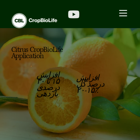
Citrus CropBioLife
Application
افزایش
افزایش
۱۵ تا ۳۰
درصد گل
درصدی
۱۵-۲۰٪
بازدهی