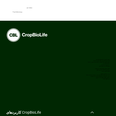
درخواست سوم
۲۸ روز پس از درخواست دوم
شرکت خصوصی لابراتورهای آوسان هند
طبقه پنجم، پالاش ناین، نقشه شماره ۳۳/۱/۱۳
مجتمع میتکون، جاده بالوادی، بنر، پونا، هند، کد پستی ۴۱۱ ۰۴۵
‎+۹۱ ۷۷۸۸۹۹۴۶۷۱‎
sales@cropbiolife.in
توزیع‌کنندگان ما در خارج از کشور
شرکت برداشت پویای همیشه سبز نیجریه
در شماره ۵۸ خیابان برنامه‌ریزی شهری،
ایلوپجو، لاگوس، نیجریه
پی تی. ترا آسری اندونزی
17-07 WORLD CAPITAL TOWER, J1 DR. IDE ANAK AGUNG GDE
AGUNG LOT D.MEGA KUNINGAN، KUNINGAN TIMUR
ستیابودی، جاکارتا سلاتان 12950 اندونزی
سیف جاکارتا ۱۲۹۵۰
کاربردهای CropBioLife