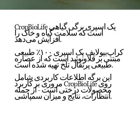
CropBioLife یک اسپری برگی گیاهی
است که سلامت گیاه و خاک را
افزایش می‌دهد.
کراپ‌بیولایف یک اسپری ۱۰۰٪ طبیعی
مبتنی بر فلاونوئید است که از عصاره
طبیعی پرتقال تلخ تهیه شده است.
این برگه اطلاعات کاربردی شامل
مروری بر کاربرد CropBioLife روی
محصولات درختی است - از جمله
انتظارات، نتایج و میزان سمپاشی.