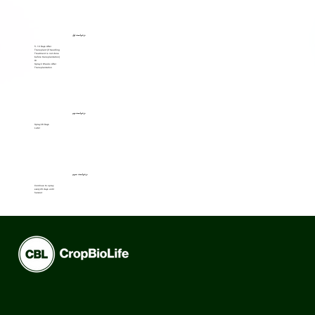
درخواست اول
5- 10 Days After
Transplant (if Seedling
Treatment is not done
before transplantation)
Or
Spray 2 Weeks After
Transplantation
درخواست دوم
Spray 28 Days
Later
درخواست سوم
Continue to spray
every 28 days until
harvest