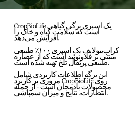
CropBioLife یک اسپری برگی گیاهی
است که سلامت گیاه و خاک را
افزایش می‌دهد.
کراپ‌بیولایف یک اسپری ۱۰۰٪ طبیعی
مبتنی بر فلاونوئید است که از عصاره
طبیعی پرتقال تلخ تهیه شده است.
این برگه اطلاعات کاربردی شامل
مروری بر کاربرد CropBioLife روی
محصولات بادمجان است - از جمله
انتظارات، نتایج و میزان سمپاشی.