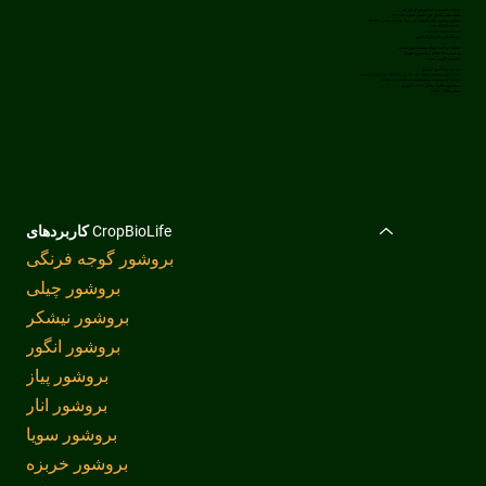
شرکت خصوصی لابراتورهای آوسان هند
طبقه پنجم، پالاش ناین، نقشه شماره ۳۳/۱/۱۳
مجتمع میتکون، جاده بالوادی، بنر، پونا، هند، کد پستی ۴۱۱ ۰۴۵
‎+۹۱ ۷۷۸۸۹۹۴۶۷۱‎
sales@cropbiolife.in
توزیع‌کنندگان ما در خارج از کشور
شرکت برداشت پویای همیشه سبز نیجریه
در شماره ۵۸ خیابان برنامه‌ریزی شهری،
ایلوپجو، لاگوس، نیجریه
پی تی. ترا آسری اندونزی
17-07 WORLD CAPITAL TOWER, J1 DR. IDE ANAK AGUNG GDE
AGUNG LOT D.MEGA KUNINGAN، KUNINGAN TIMUR
ستیابودی، جاکارتا سلاتان 12950 اندونزی
سیف جاکارتا ۱۲۹۵۰
کاربردهای CropBioLife
بروشور گوجه فرنگی
بروشور چیلی
بروشور نیشکر
بروشور انگور
بروشور پیاز
بروشور انار
بروشور سویا
بروشور خربزه