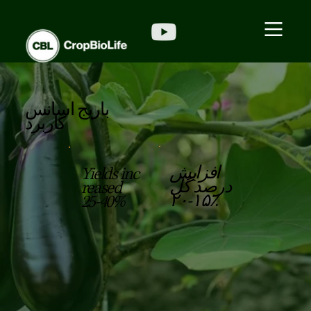
باریج اسانس
کاربرد
افزایش
Yields inc
درصد گل
reased
۱۵-۲۰٪
25-40%